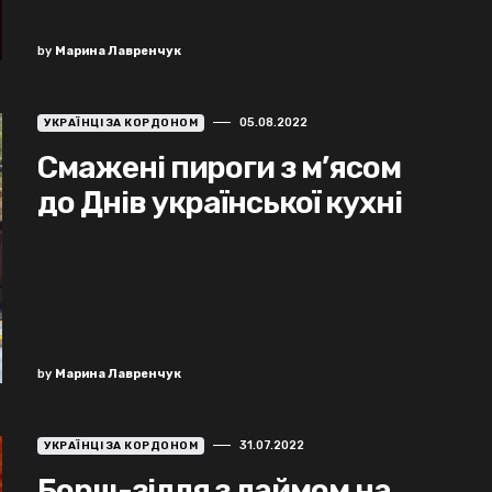
by
Марина Лавренчук
05.08.2022
УКРАЇНЦІ ЗА КОРДОНОМ
Смажені пироги з м’ясом
до Днів української кухні
by
Марина Лавренчук
31.07.2022
УКРАЇНЦІ ЗА КОРДОНОМ
Борщ-зілля з лаймом на