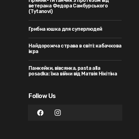
Пряник-титанчик з протезом від
ветерана Федора Самбурського
(Tytanovi)
Грибна юшка для суперлюдей
Найдорожча страва в світі: кабачкова
ікра
Панкейки, вівсянка, pasta alla
posadka: їжа війни від Матвія Нікітіна
Follow Us