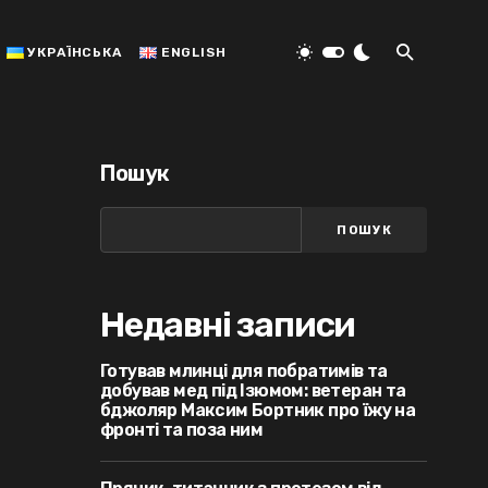
УКРАЇНСЬКА
ENGLISH
Пошук
ПОШУК
Недавні записи
Готував млинці для побратимів та
добував мед під Ізюмом: ветеран та
бджоляр Максим Бортник про їжу на
фронті та поза ним