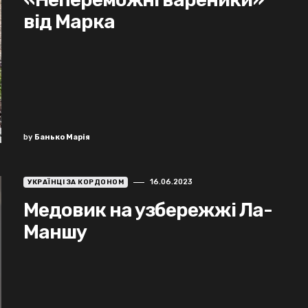
від Марка
by
Банько Марія
16.06.2023
УКРАЇНЦІ ЗА КОРДОНОМ
Медовик на узбережжі Ла-
Маншу