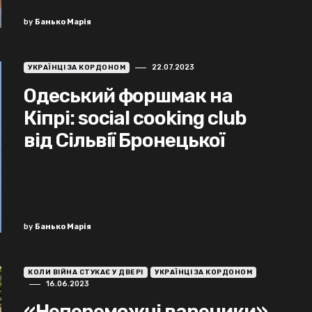
by
Банько Марія
22.07.2023
УКРАЇНЦІ ЗА КОРДОНОМ
Одеський форшмак на
Кіпрі: social cooking club
від Сільвії Бронецької
by
Банько Марія
КОЛИ ВІЙНА СТУКАЄ У ДВЕРІ
УКРАЇНЦІ ЗА КОРДОНОМ
16.06.2023
«Непереможні вареники»