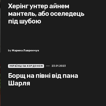
Херінг унтер айнем
мантель, або оселедець
під шубою
by
Марина Лавренчук
23.01.2023
УКРАЇНЦІ ЗА КОРДОНОМ
Борщ на півні від пана
Шарля