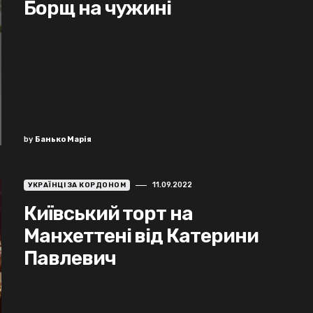
Борщ на чужині
by
Банько Марія
11.09.2022
УКРАЇНЦІ ЗА КОРДОНОМ
Київський торт на
Манхеттені від Катерини
Павлевич