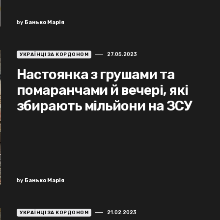
by
Банько Марія
27.05.2023
УКРАЇНЦІ ЗА КОРДОНОМ
Настоянка з грушами та
помаранчами й вечері, які
збирають мільйони на ЗСУ
by
Банько Марія
21.02.2023
УКРАЇНЦІ ЗА КОРДОНОМ