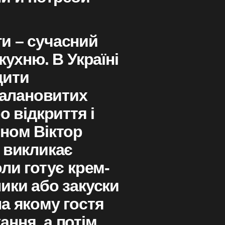
аги – сучасний
кухню. В Україні
дити
 талановитих
о відкриття і
оном Віктор
 викликає
оли готує крем-
ики або закуски
а якому гостя
ння, а потім