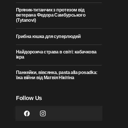
Пряник-титанчик з протезом від
ветерана Федора Самбурського
(Tytanovi)
Грибна юшка для суперлюдей
Найдорожча страва в світі: кабачкова
ікра
Панкейки, вівсянка, pasta alla posadka:
їжа війни від Матвія Нікітіна
Follow Us