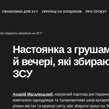
СМАКОЛИКИ ДЛЯ ЗСУ
УКРАЇНЦІ ЗА КОРДОНОМ
ПРО ПРОЄКТ
 які збирають мільйони на ЗСУ
Настоянка з груша
й вечері, які збир
ЗСУ
Андрій Магалецький
,
керуючий партнер ресторанної
компанією однодумців та талановитими шеф-кухарями
різних містах та країнах світу, аби збирати гроші на