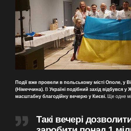
Події вже провели в польському місті Ополе, у Ві
(Німеччина).
В
Україні подібний захід відбувся у
масштабну благодійну вечерю у Києві.
Ще одне мі
Такі вечері дозволити
заробити понад 1 міл