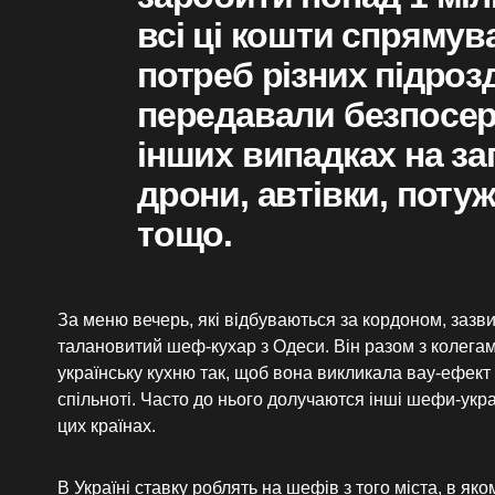
всі ці кошти спрямув
потреб різних підрозд
передавали безпосер
інших випадках на за
дрони, автівки, поту
тощо.
За меню вечерь, які відбуваються за кордоном, зазви
талановитий шеф-кухар з Одеси. Він разом з колегам
українську кухню так, щоб вона викликала вау-ефект в
спільноті. Часто до нього долучаются інші шефи-укра
цих країнах.
В Україні ставку роблять на шефів з того міста, в як