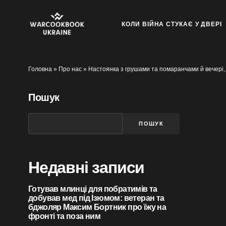
КОЛИ ВІЙНА СТУКАЄ У ДВЕРІ
Головна
»
Про нас
»
Настоянка з грушами та помаранчами й вечері,
Пошук
ПОШУК
Недавні записи
Готував млинці для побратимів та
добував мед під Ізюмом: ветеран та
бджоляр Максим Бортник про їжу на
фронті та поза ним