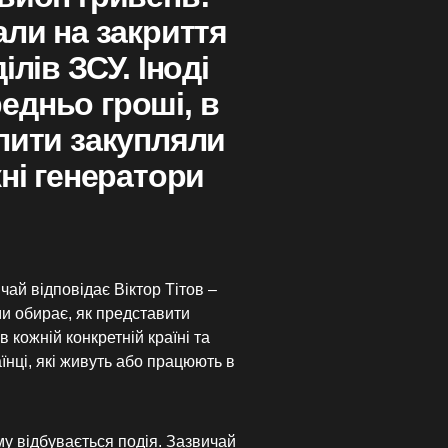
али на закриття
ілів ЗСУ. Іноді
едньо гроші, в
пити закупляли
жні генератори
чай відповідає Віктор Тітов –
и обирає, як представити
 кожній конкретній країні та
їнці, які живуть або працюють в
ому відбувається подія. Зазвичай