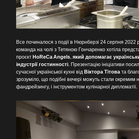
Все починалося з події в Нюрнберзі 24 серпня 2022 р
команда на чолі з Тетяною Гончаренко хотіла предст
проєкт
HoReCa Angels
,
який допомагає українськ
індустрії гостинності
. Презентацію ініціативи поси
сучасної української кухні від
Віктора Тітова
та благ
зрозуміло, що подібні вечері можуть стали окремим 
фандрейзингу, і інструментом кулінарної дипломатії.