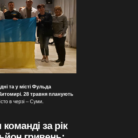
дні та у місті Фульда
 Житомирі. 28 травня планують
сто в черзі – Суми.
 команді за рік
ьйон гривень: