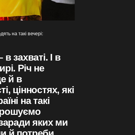
дять на такі вечері:
в захваті. І в
рі. Річ не
е й в
і, цінностях, які
їні на такі
прошуємо
 заради яких ми
и й потреби