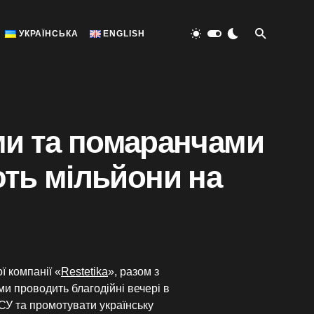
УКРАЇНСЬКА
ENGLISH
ми та помаранчами
ають мільйони на
 компанії «
Restetika
», разом з
 проводить благодійні вечері в
 ЗСУ та промотувати українську