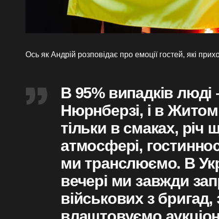
Ось як Андрій розповідає про емоції гостей, які прихо
В 95% випадків люді – 
Нюрнберзі, і в Житоми
тільки в смаках, річ щ
атмосфері, гостинност
ми транслюємо. В Укра
вечері ми завжди за
військових з бригад,
влаштовуємо аукціон