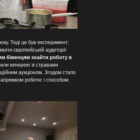
оку. Тоді це був експеримент:
авити європейській аудиторії
им біженцям знайти роботу в
лили вечерею зі стравами
одійним аукціоном. Згодом стало
напрямком роботи: і способом