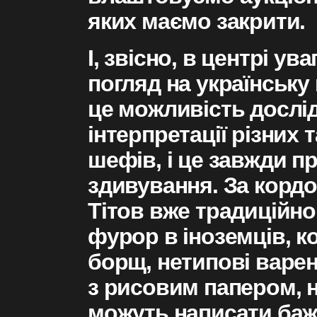
яких маємо закрити.
І, звісно, в центрі ув
погляд на українську 
це можливість дослі
інтерпретації різних
шефів, і це завжди пр
здивування. За корд
Тітов вже традиційно
фурор в іноземців, к
борщ, нетипові варен
з рисовим папером, н
можуть написати бажа