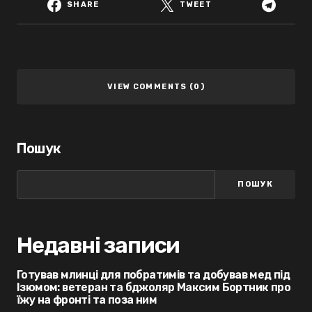
SHARE
TWEET
VIEW COMMENTS (0)
Пошук
ПОШУК
Недавні записи
Готував млинці для побратимів та добував мед під
Ізюмом: ветеран та бджоляр Максим Бортник про
їжу на фронті та поза ним