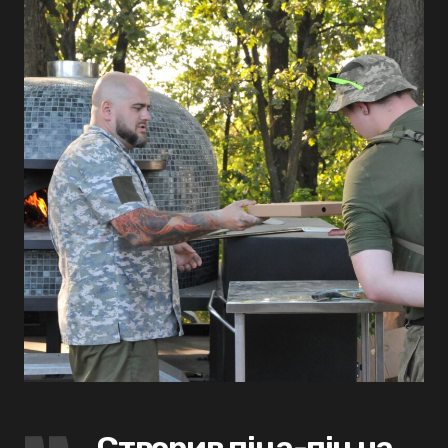
Створив піца-піч на