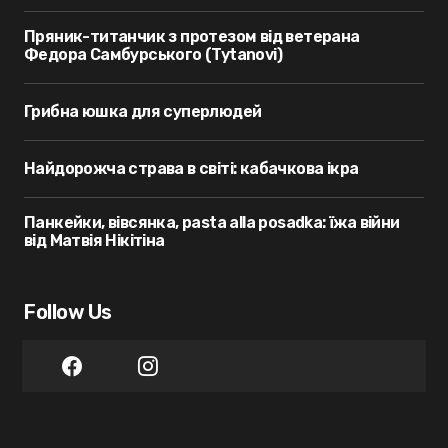
Пряник-титанчик з протезом від ветерана
Федора Самбурського (Tytanovi)
Грибна юшка для суперлюдей
Найдорожча страва в світі: кабачкова ікра
Панкейки, вівсянка, pasta alla posadka: їжа війни
від Матвія Нікітіна
Follow Us