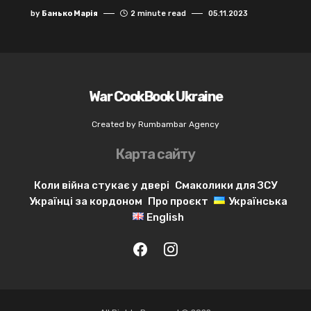
by
Банько Марія
2 minute read
05.11.2023
War CookBook Ukraine
Created by Rumbambar Agency
Карта сайту
Коли війна стукає у двері
Смаколики для ЗСУ
Українці за кордоном
Про проєкт
Українська
English