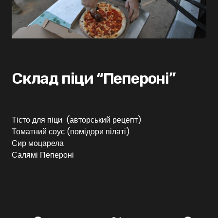
Склад піци “Пепероні”
Тісто для піци (авторський рецепт)
Томатний соус (помідори пілаті)
Сир моцарела
Салямі Пепероні