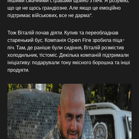
іншими смачними стравами щойно з печі. Я розумію,
що це не щось грандіозне. Але якщо це емоційно
підтримає військових, все не дарма”.
Тож Віталій почав діяти. Купив та переобладнав
старенький бус. Компанія Open Fire зробила піца-
піч. Там, де раніше були сидіння, Віталій розмістив
холодильник, тістоміс. Декілька компаній підтримали
ініціативу: подарували тону якісного борошна та інші
продукти.