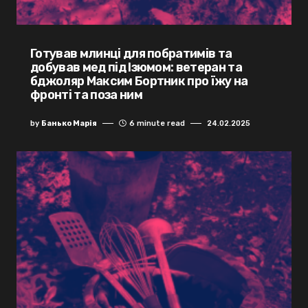
Готував млинці для побратимів та
добував мед під Ізюмом: ветеран та
бджоляр Максим Бортник про їжу на
фронті та поза ним
by
Банько Марія
6 minute read
24.02.2025