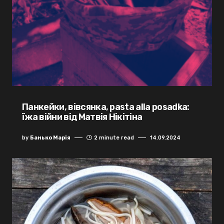
Панкейки, вівсянка, pasta alla posadka:
їжа війни від Матвія Нікітіна
by
Банько Марія
2 minute read
14.09.2024